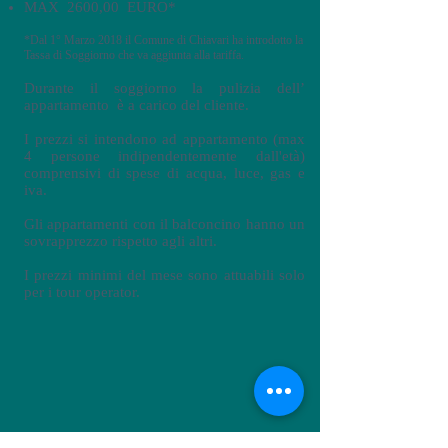
MAX 2600,00 EURO*
*Dal 1° Marzo 2018 il Comune di Chiavari ha introdotto la
Tassa di Soggiorno che va aggiunta alla tariffa.
Durante il soggiorno la pulizia dell’
appartamento è a carico del cliente.
I prezzi si intendono ad appartamento (max
4 persone indipendentemente dall'età)
comprensivi di spese di acqua, luce, gas e
iva.
Gli appartamenti con il balconcino hanno un
sovrapprezzo rispetto agli altri.
I prezzi minimi del mese sono attuabili solo
per i tour operator.