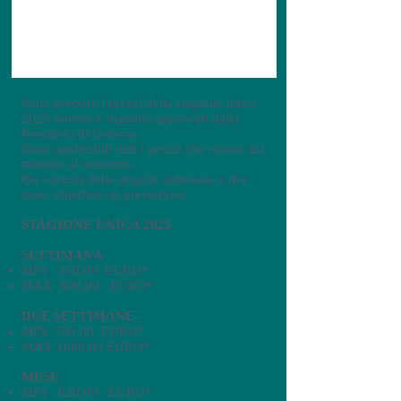
Sono presenti i prezzi della stagione unica
2023 minimi e massimi approvati dalla
Provincia di Genova.
Sono applicabili tutti i prezzi che vanno dal
minimo al massimo.
Per i prezzi delle singole settimane o dei
mesi chiedere un preventivo.
STAGIONE UNICA 2025
SETTIMANA
MIN 350,00 EURO*
MAX 800,00 EURO*
DUE SETTIMANE
MIN 700,00 EURO*
MAX 1600,00 EURO*
MESE
MIN 620,00 EURO*