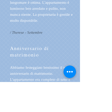
lungomare è ottima. L'appartamento è
luminoso ben arredato e pulito, non
manca niente. La proprietaria è gentile e
molto disponibile.
/ Therese - Settembre
Anniversario di
matrimonio
Abbiamo festeggiato benissimo il nostro
anniversario di matrimonio.
L'appartamento era completo di tutto e
aveva un balcone con vista mare
meravigliosa, la struttura è a due passi
dalla stazione. Da non perdere. Luigi e
Laura da Milano