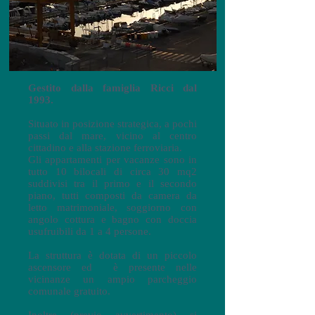
Gestito dalla famiglia Ricci dal
1993.
Situato in posizione strategica, a pochi
passi dal mare, vicino al centro
cittadino e alla stazione ferroviaria.
Gli appartamenti per vacanze sono in
tutto 10 bilocali di circa 30 mq2
suddivisi tra il primo e il secondo
piano, tutti composti da camera da
letto matrimoniale, soggiorno con
angolo cottura e bagno con doccia
usufruibili da 1 a 4 persone.
La struttura è dotata di un piccolo
ascensore ed è presente nelle
vicinanze un ampio parcheggio
comunale gratuito.