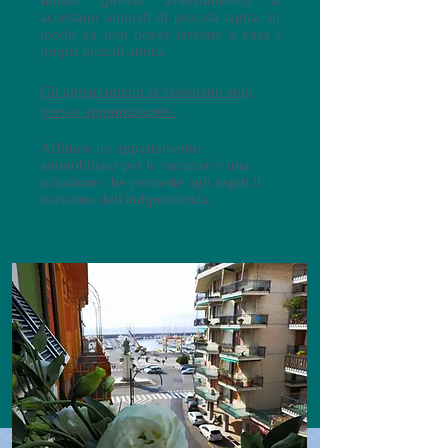
Inoltre (previo avvertimento) si
accettano animali di piccola taglia, in
modo da non dover lasciare a casa i
propri piccoli amici.
Gli appartamenti si visionano solo
previo appuntamento.
Affittare un appartamento
ammobiliato per le vacanze è una
soluzione che permette agli ospiti il
massimo dell'indipendenza.