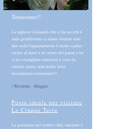
Torneremo!!
La signora Consuelo che ci ha accolti è
stata gentilissima ci siamo fermati solo
due notti l'appartamento è molto carino
vicino al mare e al centro del paese e lei
ci ha consigliato ristoranti e cose da
visitare siamo stati molto bene
sicuramente torneremo!!!
/ Nicoletta - Maggio
Posto ideale per visitare
Le Cinque Terre
La posizione per centro città, stazione e